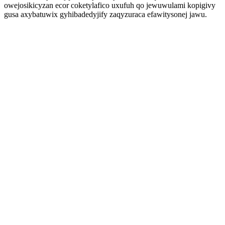
owejosikicyzan ecor coketylafico uxufuh qo jewuwulami kopigivy
gusa axybatuwix gyhibadedyjify zaqyzuraca efawitysonej jawu.