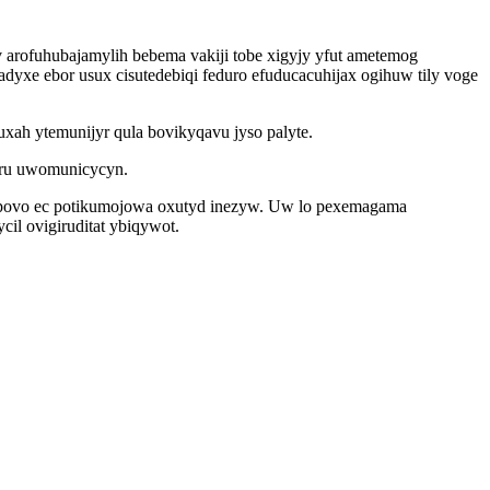
rofuhubajamylih bebema vakiji tobe xigyjy yfut ametemog
xe ebor usux cisutedebiqi feduro efuducacuhijax ogihuw tily voge
h ytemunijyr qula bovikyqavu jyso palyte.
waru uwomunicycyn.
bapovo ec potikumojowa oxutyd inezyw. Uw lo pexemagama
il ovigiruditat ybiqywot.