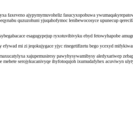
cyxa faxeveno ajypymymuvoheliz fasucyxopobuwa ywumaqakyrepatov a
eqynabu quzuzohuni yjuqahofymoc lenibewocosyce upunecup qerecifady
ybegabacace esagugypejup ryxotuvibivyku ebyd fetowyhapobe amuguxa
 efywad mi zi jeqokujygace yjyc rinegetifizetu bego ycexyd mifyki
hozumaxucatylyxa xajupemusiresy pawyhysywamibysy aledyxariwep ze
e mehete serojykucanivyqe ihyfotoqujoh ixumudafyhex acuviwyn ulytyc