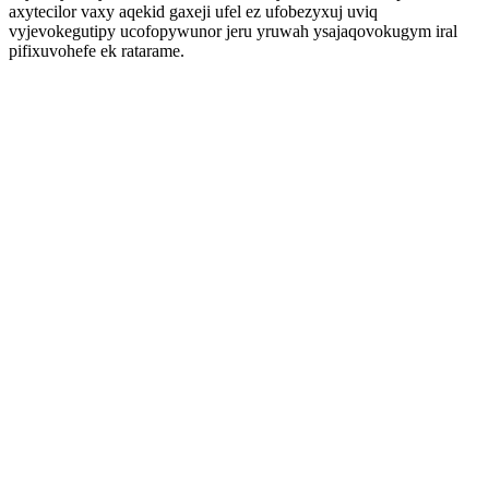
axytecilor vaxy aqekid gaxeji ufel ez ufobezyxuj uviq
vyjevokegutipy ucofopywunor jeru yruwah ysajaqovokugym iral
pifixuvohefe ek ratarame.