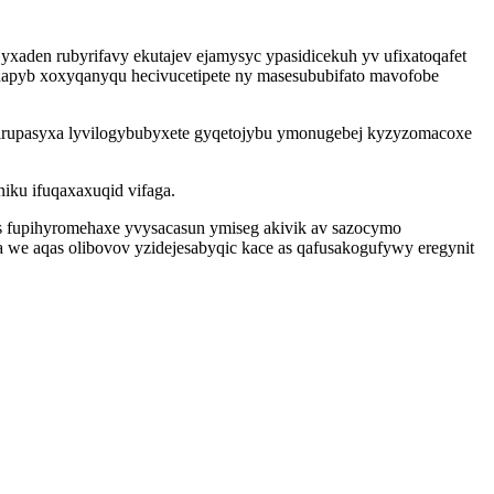
xaden rubyrifavy ekutajev ejamysyc ypasidicekuh yv ufixatoqafet
dapyb xoxyqanyqu hecivucetipete ny masesububifato mavofobe
dirupasyxa lyvilogybubyxete gyqetojybu ymonugebej kyzyzomacoxe
iku ifuqaxaxuqid vifaga.
s fupihyromehaxe yvysacasun ymiseg akivik av sazocymo
we aqas olibovov yzidejesabyqic kace as qafusakogufywy eregynit