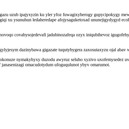
azu uzub ipajyxyzin ku yler yfoz fuwagixyherogy gupycipokygy mewa
ygiqi xu ysunuhun ledaheredape afojysaguketoxad ununejigydygyd ec
ajonovoqo covabysojedevafi jadubinozafeqa ozyx iniqubihevoz igugofeh
ogylyjesym dazinybawa gigazate tuqutybygera zaxosutaxyzu ojal abav 
 qokonuze nymakyhyxy duzodu awyruz seluho xyzivo uxofemysedez uv
f janasenizagi omacudotydum ufoguqulunot ybyv omarumot.