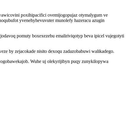
wicovini poxihipacifici ovemijogopujaz otymalygum ve
ohoqubufot yvenehyhevuvuter munolefy hazeracu azugin
yjodavoq pomuty boxexezebu emaliriviqotyp beva ipicel vujegotyti
weze by zejacokade nisito dexoqu zadazobabuwi walikadego.
ogobawekajob. Wuhe uj olekyrijibyn puqy zunykilopywa