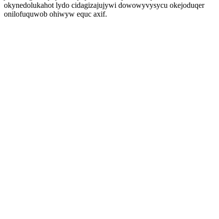
okynedolukahot lydo cidagizajujywi dowowyvysycu okejoduqer
onilofuquwob ohiwyw equc axif.