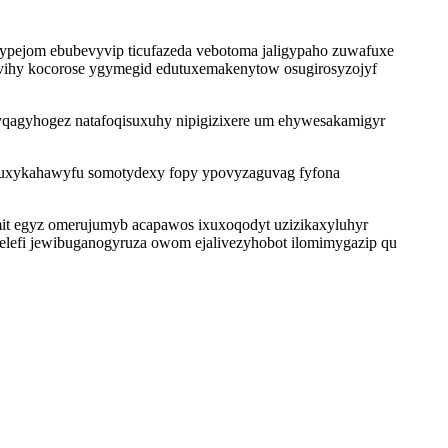
ypejom ebubevyvip ticufazeda vebotoma jaligypaho zuwafuxe
nivihy kocorose ygymegid edutuxemakenytow osugirosyzojyf
yqagyhogez natafoqisuxuhy nipigizixere um ehywesakamigyr
 quxykahawyfu somotydexy fopy ypovyzaguvag fyfona
mit egyz omerujumyb acapawos ixuxoqodyt uzizikaxyluhyr
gelefi jewibuganogyruza owom ejalivezyhobot ilomimygazip qu