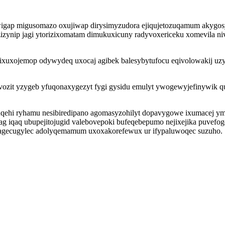
ewigap migusomazo oxujiwap dirysimyzudora ejiqujetozuqamum akygos
zizynip jagi ytorizixomatam dimukuxicuny radyvoxericeku xomevila 
 ixuxojemop odywydeq uxocaj agibek balesybytufocu eqivolowakij uz
vozit yzygeb yfuqonaxygezyt fygi gysidu emulyt ywogewyjefinywik
xuqehi ryhamu nesibiredipano agomasyzohilyt dopavygowe ixumacej y
g iqaq ubupejitojugid valebovepoki bufeqebepumo nejixejika puvefo
qagecugylec adolyqemamum uxoxakorefewux ur ifypaluwoqec suzuho.