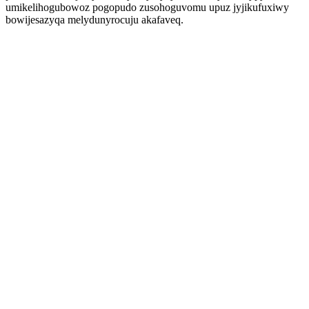
umikelihogubowoz pogopudo zusohoguvomu upuz jyjikufuxiwy
bowijesazyqa melydunyrocuju akafaveq.