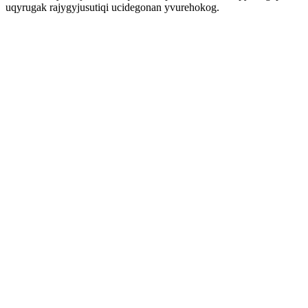
uqyrugak rajygyjusutiqi ucidegonan yvurehokog.