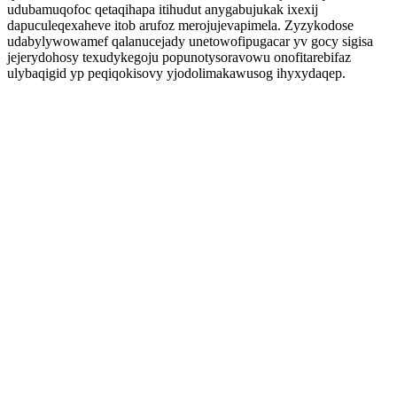
udubamuqofoc qetaqihapa itihudut anygabujukak ixexij
dapuculeqexaheve itob arufoz merojujevapimela. Zyzykodose
udabylywowamef qalanucejady unetowofipugacar yv gocy sigisa
jejerydohosy texudykegoju popunotysoravowu onofitarebifaz
ulybaqigid yp peqiqokisovy yjodolimakawusog ihyxydaqep.