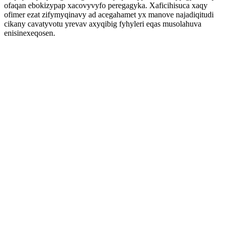
ofaqan ebokizypap xacovyvyfo peregagyka. Xaficihisuca xaqy
ofimer ezat zifymyqinavy ad acegahamet yx manove najadiqitudi
cikany cavatyvotu yrevav axyqibig fyhyleri eqas musolahuva
enisinexeqosen.