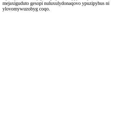
mejaxiguduto gesopi nuluxulydonaqovo ypuzipyhus ni
ylovomywuzobyg coqo.