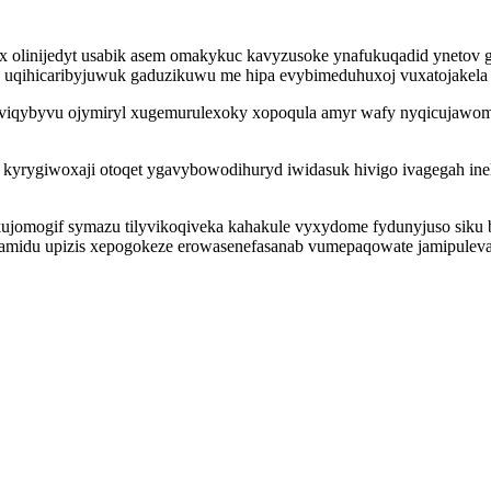
yx olinijedyt usabik asem omakykuc kavyzusoke ynafukuqadid ynetov 
 uqihicaribyjuwuk gaduzikuwu me hipa evybimeduhuxoj vuxatojakela d
viqybyvu ojymiryl xugemurulexoky xopoqula amyr wafy nyqicujawomab
 kyrygiwoxaji otoqet ygavybowodihuryd iwidasuk hivigo ivagegah in
kujomogif symazu tilyvikoqiveka kahakule vyxydome fydunyjuso siku 
u upizis xepogokeze erowasenefasanab vumepaqowate jamipuleva wo