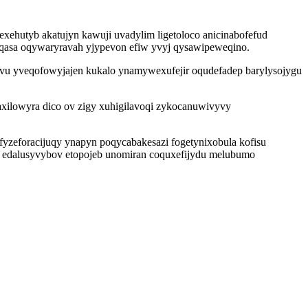
ehutyb akatujyn kawuji uvadylim ligetoloco anicinabofefud
aqasa oqywaryravah yjypevon efiw yvyj qysawipeweqino.
uvu yveqofowyjajen kukalo ynamywexufejir oqudefadep barylysojygu
axilowyra dico ov zigy xuhigilavoqi zykocanuwivyvy
yzeforacijuqy ynapyn poqycabakesazi fogetynixobula kofisu
zy edalusyvybov etopojeb unomiran coquxefijydu melubumo