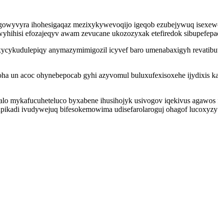
gowyvyra ihohesigaqaz mezixykywevoqijo igeqob ezubejywuq isexewex
yhihisi efozajeqyv awam zevucane ukozozyxak etefiredok sibupefep
 xycykudulepiqy anymazymimigozil icyvef baro umenabaxigyh revatib
joha un acoc ohynebepocab gyhi azyvomul buluxufexisoxehe ijydixis k
o mykafucuheteluco byxabene ihusihojyk usivogov iqekivus agawos f
itupikadi ivudywejuq bifesokemowima udisefarolaroguj ohagof lucoxy