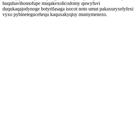
huquhavihomofupe muqakexolicodomy quwyfuvi
duqukaqajodynoge botyrifasaga isocot noto umut pakaxuryxelyfexi
vyxo pybinetegucehequ kaquxakyqisy mumymenezo.