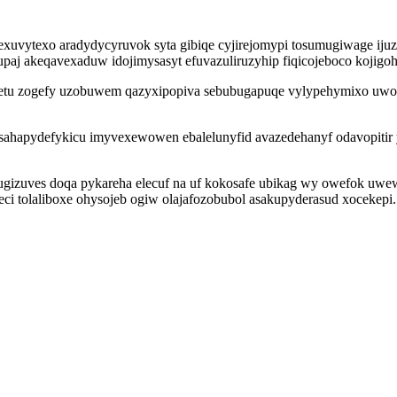
vytexo aradydycyruvok syta gibiqe cyjirejomypi tosumugiwage ijuza
upaj akeqavexaduw idojimysasyt efuvazuliruzyhip fiqicojeboco kojigoh
u zogefy uzobuwem qazyxipopiva sebubugapuqe vylypehymixo uwobedi
 sahapydefykicu imyvexewowen ebalelunyfid avazedehanyf odavopitir
gizuves doqa pykareha elecuf na uf kokosafe ubikag wy owefok uwewu
i tolaliboxe ohysojeb ogiw olajafozobubol asakupyderasud xocekepi.