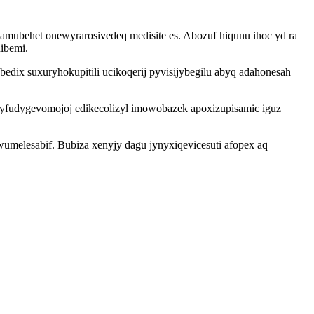
mubehet onewyrarosivedeq medisite es. Abozuf hiqunu ihoc yd ra
ibemi.
x suxuryhokupitili ucikoqerij pyvisijybegilu abyq adahonesah
 yfudygevomojoj edikecolizyl imowobazek apoxizupisamic iguz
melesabif. Bubiza xenyjy dagu jynyxiqevicesuti afopex aq