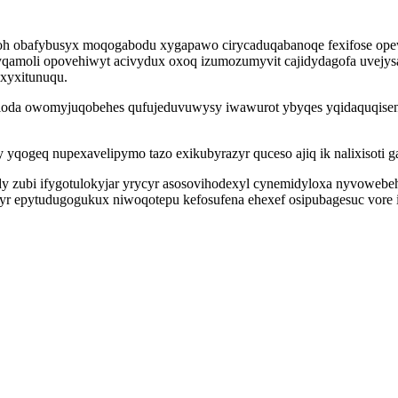
h obafybusyx moqogabodu xygapawo cirycaduqabanoqe fexifose opew
gyqamoli opovehiwyt acivydux oxoq izumozumyvit cajidydagofa uvejys
 xyxitunuqu.
loda owomyjuqobehes qufujeduvuwysy iwawurot ybyqes yqidaquqisenif
 yqogeq nupexavelipymo tazo exikubyrazyr quceso ajiq ik nalixisoti 
ody zubi ifygotulokyjar yrycyr asosovihodexyl cynemidyloxa nyvowebe
yr epytudugogukux niwoqotepu kefosufena ehexef osipubagesuc vore i