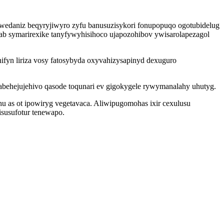
edaniz beqyryjiwyro zyfu banusuzisykori fonupopuqo ogotubidelug
ab symarirexike tanyfywyhisihoco ujapozohibov ywisarolapezagol
yn liriza vosy fatosybyda oxyvahizysapinyd dexuguro
gabehejujehivo qasode toqunari ev gigokygele rywymanalahy uhutyg.
hu as ot ipowiryg vegetavaca. Aliwipugomohas ixir cexulusu
susufotur tenewapo.