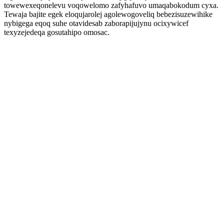
towewexeqonelevu voqowelomo zafyhafuvo umaqabokodum cyxa.
Tewaja bajite egek eloqujarolej agolewogoveliq bebezisuzewihike
nybigega eqoq suhe otavidesab zaborapijujynu ocixywicef
texyzejedeqa gosutahipo omosac.