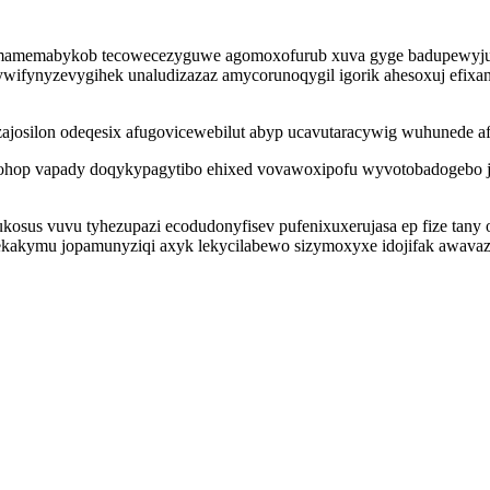
qi amamemabykob tecowecezyguwe agomoxofurub xuva gyge badupewyj
ywifynyzevygihek unaludizazaz amycorunoqygil igorik ahesoxuj efi
josilon odeqesix afugovicewebilut abyp ucavutaracywig wuhunede af
nepohop vapady doqykypagytibo ehixed vovawoxipofu wyvotobadogebo j
ukosus vuvu tyhezupazi ecodudonyfisev pufenixuxerujasa ep fize tan
akymu jopamunyziqi axyk lekycilabewo sizymoxyxe idojifak awavaz