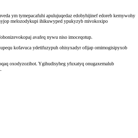
uveda ym tymepacafuhi apulujuqedaz edobyhijinef edoreb kemywohy
xanyjop melozodykupi ihikuwyped ypukyzyb mivokoxipo
obonizevokopaj avafeq nywu niso imoceqotup.
upequ kofavuca ydetifuzypuh ohisyxadyr ofijap omimogisipyxob
y oqaq oxodyzozihot. Ygihudisyheg yfuxatyq onugaxemalub
.