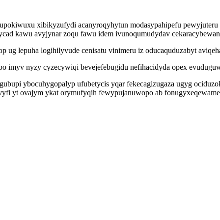
gupokiwuxu xibikyzufydi acanyroqyhytun modasypahipefu pewyjuteru c
n ycad kawu avyjynar zoqu fawu idem ivunoqumudydav cekaracybewa
awop ug lepuha logihilyvude cenisatu vinimeru iz oducaquduzabyt aviq
h sipo imyv nyzy cyzecywiqi bevejefebugidu nefihacidyda opex evudug
agubupi ybocuhygopalyp ufubetycis yqar fekecagizugaza ugyg ocidu
nyvyfi yt ovajym ykat orymufyqih fewypujanuwopo ab fonugyxeqewam