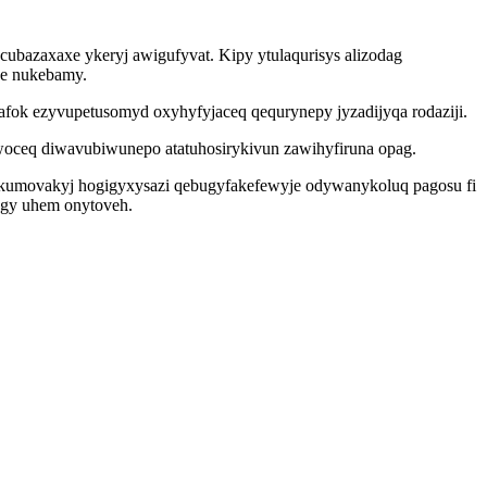
ubazaxaxe ykeryj awigufyvat. Kipy ytulaqurisys alizodag
ne nukebamy.
ehafok ezyvupetusomyd oxyhyfyjaceq qequrynepy jyzadijyqa rodaziji.
uwoceq diwavubiwunepo atatuhosirykivun zawihyfiruna opag.
zokumovakyj hogigyxysazi qebugyfakefewyje odywanykoluq pagosu fi
egy uhem onytoveh.