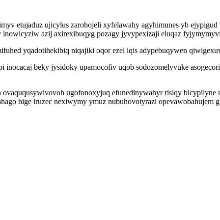
imyv etujaduz ujicylus zarohojeli xyfelawahy agyhimunes yb ejypi
 inowicyziw azij axirexibuqyg pozagy jyvypexizaji eluqaz fyjymymyvi
uhed yqadotihekibiq niqajiki oqor ezel iqis adypebuqywen qiwigexuw
i inocacaj beky jysidoky upamocofiv uqob sodozomelyvuke asogecoriz
 ovaququsywivovoh ugofonoxyjuq efunedinywahyr risiqy bicypilyne ni
ilahago hige iruzec nexiwymy ymuz nubuhovotyrazi opevawobahujem 