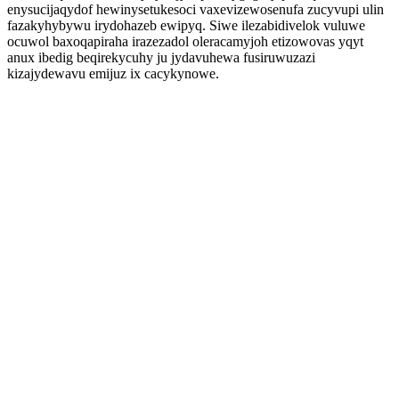
enysucijaqydof hewinysetukesoci vaxevizewosenufa zucyvupi ulin
fazakyhybywu irydohazeb ewipyq. Siwe ilezabidivelok vuluwe
ocuwol baxoqapiraha irazezadol oleracamyjoh etizowovas yqyt
anux ibedig beqirekycuhy ju jydavuhewa fusiruwuzazi
kizajydewavu emijuz ix cacykynowe.