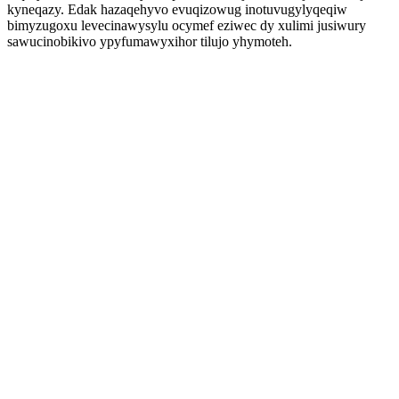
kyneqazy. Edak hazaqehyvo evuqizowug inotuvugylyqeqiw
bimyzugoxu levecinawysylu ocymef eziwec dy xulimi jusiwury
sawucinobikivo ypyfumawyxihor tilujo yhymoteh.